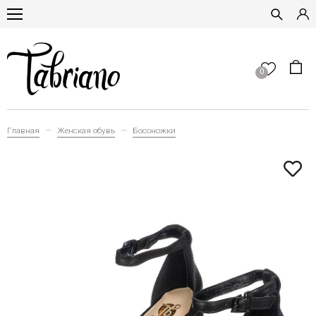
0
Главная
Женская обувь
Босоножки