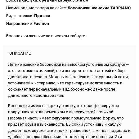
Высота каблука:
Средний каблук 5,5-8 см
Наименование товара на сайте:
Босоножки женские TABRIANO
Вид застежки:
Пряжка
Направление:
Fashion
Босоножки женские на высоком каблуке
ОПИСАНИЕ
Летние женские босоножки на высоком устойчивом каблуке —
это не только стильный, но и невероятно элегантный выбор
для жаркого сезона. Модель выполнена из натуральной кожи,
устойчивой к истиранию, что гарантирует долговечность и
сохраняет первоначальный вид босоножек даже после
длительного использования.
Босоножки имеют закрытую пятку, которая фиксируется
вокруг щиколотки ремешком с классической пряжкой.
Носочная часть имеет фигурную прямоугольную форму, что
придает обуви изысканность. Высокий устойчивый каблук
делает походку женственной и грациозной, а мягкая подошва и
удобная посадка обеспечивают комфорт при ношении. Эти