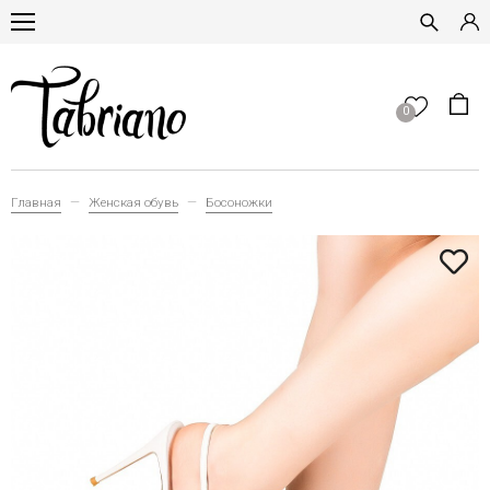
0
Главная
Женская обувь
Босоножки