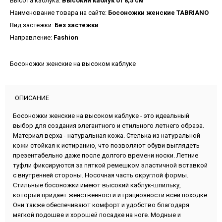
Высота каблука:
Высокий каблук от 8,5 см
Наименование товара на сайте:
Босоножки женские TABRIANO
Вид застежки:
Без застежки
Направление:
Fashion
Босоножки женские на высоком каблуке
ОПИСАНИЕ
Босоножки женские на высоком каблуке - это идеальный
выбор для создания элегантного и стильного летнего образа.
Материал верха - натуральная кожа. Стелька из натуральной
кожи стойкая к истиранию, что позволяют обуви выглядеть
презентабельно даже после долгого времени носки. Летние
туфли фиксируются за пяткой ремешком эластичной вставкой
с внутренней стороны. Носочная часть округлой формы.
Стильные босоножки имеют высокий каблук-шпильку,
который придает женственности и грациозности всей походке.
Они также обеспечивают комфорт и удобство благодаря
мягкой подошве и хорошей посадке на ноге. Модные и