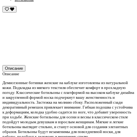
Описание
Описание
Демисезонные ботинки женские на каблуке изготовлены из натуральной
кожи. Подкладка из мягкого текстиля обеспечит комфорт в прохладную
погоду. Классические ботильоны с платформой на высоком каблуке дизайна
и
закругленной
формой носка подчеркнут вашу женственность и
индивидуальность. Застежка на молнию сбоку.
Расположенный сзади
декоративный ремешок привлекает внимание. Гибкая подошва с устойчива
к деформациям, колодка удобно садится по ноге, что добавит уверенность
при ходьбе. Женские ботильоны для осени и весны в классическом стиле
подойдут молодым девушкам и взрослым женщинам. Мягкие и легкие
ботильоны выглядят стильно, и станут основой для создания элегантных
образов. Ботильоны будут незаменимы для повседневной носки, для
работы, подойдут к деловому и вечернему стилю.