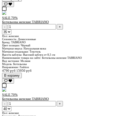
SALE
70%
Ботильоны женские TABRIANO
-
+
Пол:
женские
Сезонность:
Демисезонные
Бренд:
TABRIANO
Цвет позиции:
Чёрный
Материал верха:
Натуральная кожа
Материал подкладки:
Текстиль
Высота каблука:
Высокий каблук от 8,5 см
Наименование товара на сайте:
Ботильоны женские TABRIANO
Вид застежки:
Молния
Модель:
Ботильоны
Направление:
Fashion
4790 руб
15950 руб
В корзину
SALE
70%
Ботильоны женские TABRIANO
-
+
Пол:
женские
Сезонность:
Демисезонные