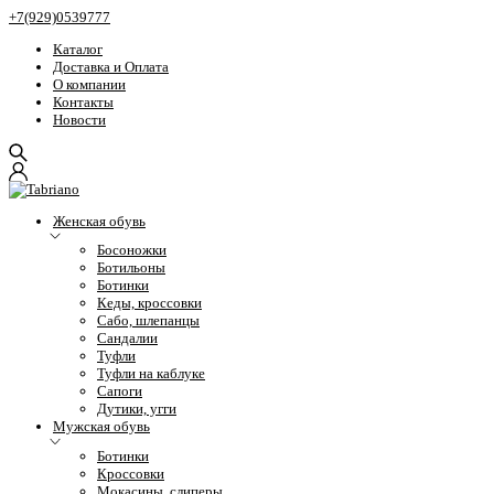
+7(929)0539777
Каталог
Доставка и Оплата
О компании
Контакты
Новости
Женская обувь
Босоножки
Ботильоны
Ботинки
Кеды, кроссовки
Сабо, шлепанцы
Сандалии
Туфли
Туфли на каблуке
Сапоги
Дутики, угги
Мужская обувь
Ботинки
Кроссовки
Мокасины, слиперы