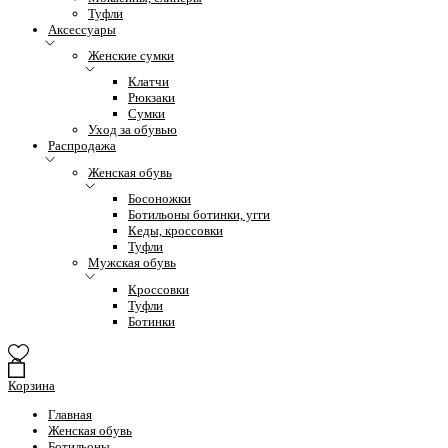
Туфли
Аксессуары
Женские сумки
Клатчи
Рюкзаки
Сумки
Уход за обувью
Распродажа
Женская обувь
Босоножки
Ботильоны ботинки, угги
Кеды, кроссовки
Туфли
Мужская обувь
Кроссовки
Туфли
Ботинки
Корзина
Главная
Женская обувь
Ботильоны