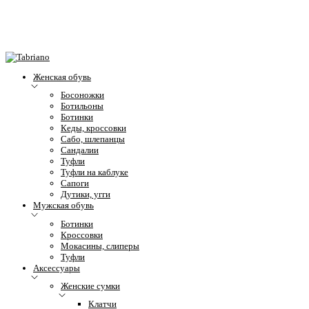
Женская обувь
Босоножки
Ботильоны
Ботинки
Кеды, кроссовки
Сабо, шлепанцы
Сандалии
Туфли
Туфли на каблуке
Сапоги
Дутики, угги
Мужская обувь
Ботинки
Кроссовки
Мокасины, слиперы
Туфли
Аксессуары
Женские сумки
Клатчи