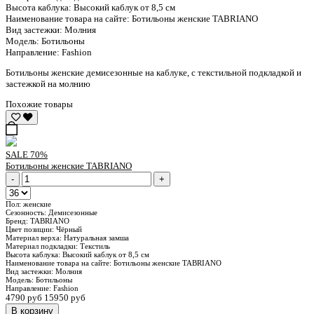
Высота каблука:
Высокий каблук от 8,5 см
Наименование товара на сайте:
Ботильоны женские TABRIANO
Вид застежки:
Молния
Модель:
Ботильоны
Направление:
Fashion
Ботильоны женские демисезонные на каблуке, с текстильной подкладкой и
застежкой на молнию
Похожие товары
SALE
70%
Ботильоны женские TABRIANO
-
+
Пол:
женские
Сезонность:
Демисезонные
Бренд:
TABRIANO
Цвет позиции:
Чёрный
Материал верха:
Натуральная замша
Материал подкладки:
Текстиль
Высота каблука:
Высокий каблук от 8,5 см
Наименование товара на сайте:
Ботильоны женские TABRIANO
Вид застежки:
Молния
Модель:
Ботильоны
Направление:
Fashion
4790 руб
15950 руб
В корзину