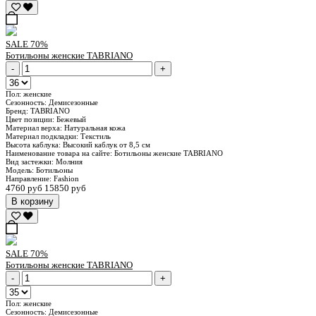
SALE
70%
Ботильоны женские TABRIANO
-
+
Пол:
женские
Сезонность:
Демисезонные
Бренд:
TABRIANO
Цвет позиции:
Бежевый
Материал верха:
Натуральная кожа
Материал подкладки:
Текстиль
Высота каблука:
Высокий каблук от 8,5 см
Наименование товара на сайте:
Ботильоны женские TABRIANO
Вид застежки:
Молния
Модель:
Ботильоны
Направление:
Fashion
4760 руб
15850 руб
В корзину
SALE
70%
Ботильоны женские TABRIANO
-
+
Пол:
женские
Сезонность:
Демисезонные