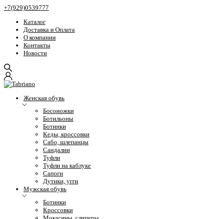
+7(929)0539777
Каталог
Доставка и Оплата
О компании
Контакты
Новости
Женская обувь
Босоножки
Ботильоны
Ботинки
Кеды, кроссовки
Сабо, шлепанцы
Сандалии
Туфли
Туфли на каблуке
Сапоги
Дутики, угги
Мужская обувь
Ботинки
Кроссовки
Мокасины, слиперы