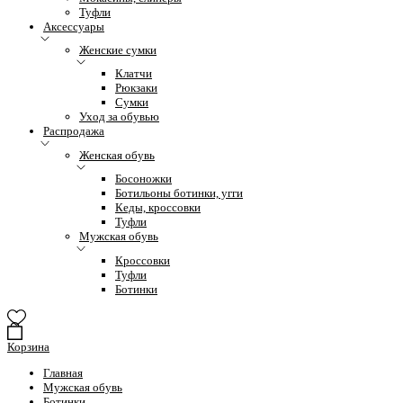
Туфли
Аксессуары
Женские сумки
Клатчи
Рюкзаки
Сумки
Уход за обувью
Распродажа
Женская обувь
Босоножки
Ботильоны ботинки, угги
Кеды, кроссовки
Туфли
Мужская обувь
Кроссовки
Туфли
Ботинки
Корзина
Главная
Мужская обувь
Ботинки