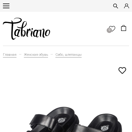
0
Главная
Женская обувь
Сабо, шлепанцы