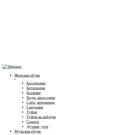
Женская обувь
Босоножки
Ботильоны
Ботинки
Кеды, кроссовки
Сабо, шлепанцы
Сандалии
Туфли
Туфли на каблуке
Сапоги
Дутики, угги
Мужская обувь