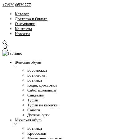
+7(929)0539777
Каталог
Доставка и Оплата
О компании
Контакты
Новости
Женская обувь
Босоножки
Ботильоны
Ботинки
Кеды, кроссовки
Сабо, шлепанцы
Сандалии
Туфли
Туфли на каблуке
Сапоги
Дутики, угги
Мужская обувь
Ботинки
Кроссовки
Мокасины, слиперы