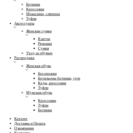
Ботинки
Кроссовки
Мокасины, слиперы
Туфли
Аксессуары
Женские сумки
Клатчи
Рюкзаки
Сумки
Уход за обувью
Распродажа
Женская обувь
Босоножки
Ботильоны ботинки, угги
Кеды, кроссовки
Туфли
Мужская обувь
Кроссовки
Туфли
Ботинки
Каталог
Доставка и Оплата
О компании
Контакты