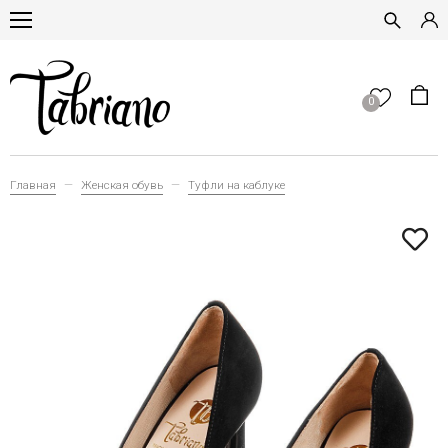
0
Главная
Женская обувь
Туфли на каблуке